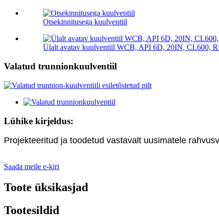
Otsekinnitusega kuulventiil
Ülalt avatav kuulventiil WCB, API 6D, 20IN, CL600, 
Valatud trunnionkuulventiil
Lühike kirjeldus:
Projekteeritud ja toodetud vastavalt uusimatele rahvu
Saada meile e-kiri
Toote üksikasjad
Tootesildid