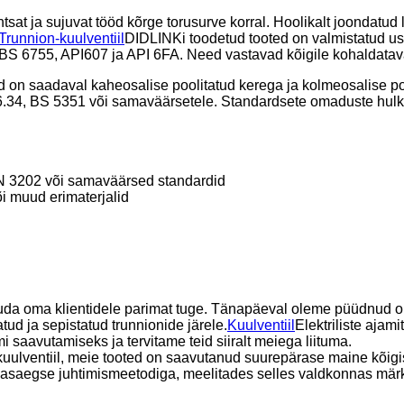
lihtsat ja sujuvat tööd kõrge torusurve korral. Hoolikalt joond
Trunnion-kuulventiil
DIDLINKi toodetud tooted on valmistatud usa
ele BS 6755, API607 ja API 6FA. Need vastavad kõigile kohaldata
 on saadaval kaheosalise poolitatud kerega ja kolmeosalise polt
34, BS 5351 või samaväärsetele. Standardsete omaduste hulka k
N 3202 või samaväärsed standardid
õi muud erimaterjalid
uda oma klientidele parimat tuge. Tänapäeval oleme püüdnud om
d ja sepistatud trunnionide järele.
Kuulventiil
Elektriliste aja
i saavutamiseks ja tervitame teid siiralt meiega liituma.
uulventiil, meie tooted on saavutanud suurepärase maine kõigis
asaegse juhtimismeetodiga, meelitades selles valdkonnas märki