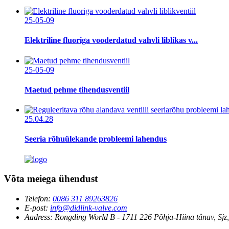
25-05-09
Elektriline fluoriga vooderdatud vahvli liblikas v...
25-05-09
Maetud pehme tihendusventiil
25.04.28
Seeria rõhuülekande probleemi lahendus
Võta meiega ühendust
Telefon:
0086 311 89263826
E-post:
info@didlink-valve.com
Aadress:
Rongding World B - 1711 226 Põhja-Hiina tänav, Sjz,