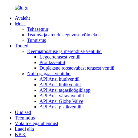
Avaleht
Meist
Tehasetuur
Teadus- ja arendustegevuse võimekus
Tunnistus
Tooted
Keemiatööstuse ja merenduse ventiilid
Legeerterasest ventiil
Pronksventiil
Dupleksne roostevabast terasest ventiil
Nafta ja gaasi ventiilid
API Ansi kuulventiil
API Ansi liblikventiil
API Ansi tagasilöögiklapp
API Ansi väravaventiil
API Ansi Globe Valve
API Ansi pistikventiil
Uudised
Teenindus
Võta meiega ühendust
Laadi alla
KKK