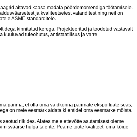
atud laagrid aitavad kaasa madala pöördemomendiga töötamisele.
ldusväärsetest ja kvaliteetsetest valanditest ning neil on
vatele ASME standarditele.
idega kinnitatud kerega. Projekteeritud ja toodetud vastavalt
uuluvad tuleohutus, antistaatilisus ja varre
a parima, et olla oma valdkonna parimate eksportijate seas,
mitega on meie eesmärk aidata klientidel oma eesmärke mõista.
 seotud riikides. Alates meie ettevõtte asutamisest oleme
misväärse hulga talente. Peame toote kvaliteeti oma kõige