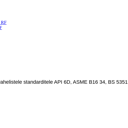
RF
svahelistele standarditele API 6D, ASME B16 34, BS 5351