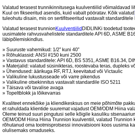
Valatud terasest trunnikinnitusega kuulventiilid võimaldavad 
Kuul on fikseeritud asendis, kuid vabalt pööratav. Kõik valatud
tuleohutu disain, mis on sertifitseeritud vastavalt standardit
Valatud terasest trunnion
Kuulventiilid
DIDLINKi toodetud tooted
uusimatele rahvusvahelistele standarditele API 6D, ASME B16.
läbipõlemiskindlus.
» Suuruste vahemikud: 1/2” kuni 40”
» Rõhuklassid: ANSI #150 kuni 2500
» Vastavus standarditele: API 6D, BS 5351, ASME B16.34, DI
» Materjalid: valatud süsinikteras, roostevaba teras, dupleks v
» Ühendused: äärikuga RF, RTJ, keevitatud või Victaulic
» Valikuline lukustusseade või varre pikendus
» Valikuline otsekinnitus vastavalt standardile ISO 5211
» Täisava või tavalise avaga
» Topeltblokk ja lõikevarras
Kvaliteet ennekõike ja kliendikesksus on meie põhimõte pakk
et rahuldada klientide suuremat vajadust OEM/ODM Hiina valatu
Oleme teinud suuri pingutusi selle kõigile kasuliku stsenaarium
OEM/ODM Hiina Hiina Trunnion kuulventiil, valatud Trunnion k
rõhutanud oma tootmisprotsessi innovatsiooni koos uusima ka
olulisemaks omaduseks.