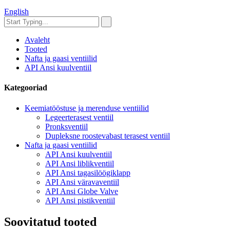
English
Avaleht
Tooted
Nafta ja gaasi ventiilid
API Ansi kuulventiil
Kategooriad
Keemiatööstuse ja merenduse ventiilid
Legeerterasest ventiil
Pronksventiil
Dupleksne roostevabast terasest ventiil
Nafta ja gaasi ventiilid
API Ansi kuulventiil
API Ansi liblikventiil
API Ansi tagasilöögiklapp
API Ansi väravaventiil
API Ansi Globe Valve
API Ansi pistikventiil
Soovitatud tooted