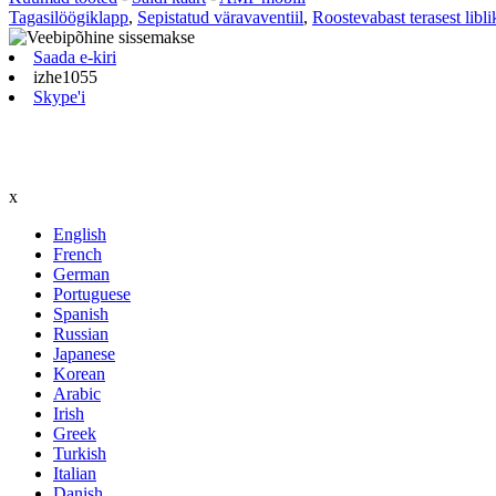
Tagasilöögiklapp
,
Sepistatud väravaventiil
,
Roostevabast terasest libli
Saada e-kiri
izhe1055
Skype'i
x
English
French
German
Portuguese
Spanish
Russian
Japanese
Korean
Arabic
Irish
Greek
Turkish
Italian
Danish