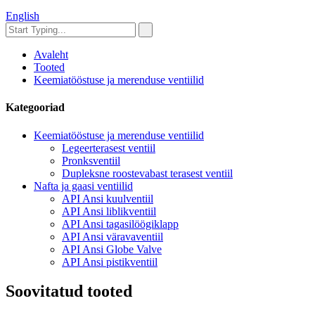
English
Avaleht
Tooted
Keemiatööstuse ja merenduse ventiilid
Kategooriad
Keemiatööstuse ja merenduse ventiilid
Legeerterasest ventiil
Pronksventiil
Dupleksne roostevabast terasest ventiil
Nafta ja gaasi ventiilid
API Ansi kuulventiil
API Ansi liblikventiil
API Ansi tagasilöögiklapp
API Ansi väravaventiil
API Ansi Globe Valve
API Ansi pistikventiil
Soovitatud tooted