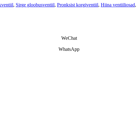
kventiil
,
Sirge gloobusventiil
,
Pronksist korgiventiil
,
Hiina ventiiliosad
,
WeChat
WhatsApp