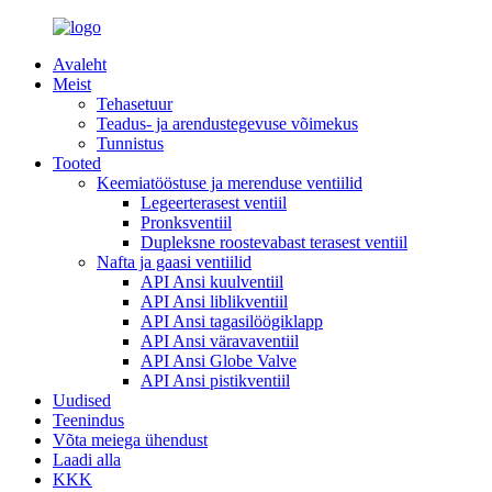
Avaleht
Meist
Tehasetuur
Teadus- ja arendustegevuse võimekus
Tunnistus
Tooted
Keemiatööstuse ja merenduse ventiilid
Legeerterasest ventiil
Pronksventiil
Dupleksne roostevabast terasest ventiil
Nafta ja gaasi ventiilid
API Ansi kuulventiil
API Ansi liblikventiil
API Ansi tagasilöögiklapp
API Ansi väravaventiil
API Ansi Globe Valve
API Ansi pistikventiil
Uudised
Teenindus
Võta meiega ühendust
Laadi alla
KKK