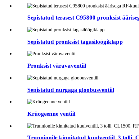
Sepistatud terasest C95800 pronksist äärise
Sepistatud pronksist tagasilöögiklapp
Pronksist väravaventiil
Sepistatud nurgaga gloobusventiil
Krüogeenne ventiil
Trunnionile kinnitatud kuulventiil, 3 tolli