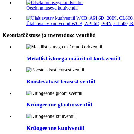
Otsekinnitusega kuulventiil
Ülalt avatav kuulventiil WCB, API 6D, 20IN, CL600, 
Keemiatööstuse ja merenduse ventiilid
Metallist istmega määritud korkventiil
Roostevabast terasest ventiil
Krüogeenne gloobusventiil
Krüogeenne kuulventiil