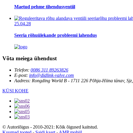
Maetud pehme tihendusventiil
25.04.28
Seeria rõhuülekande probleemi lahendus
Võta meiega ühendust
Telefon:
0086 311 89263826
E-post:
info@didlink-valve.com
Aadress:
Rongding World B - 1711 226 Põhja-Hiina tänav, Sjz,
KÜSI KOHE
© Autoriõigus - 2010-2021: Kõik õigused kaitstud.
Kuumad tooted
-
Saidi kaart
-
AMP mobiil