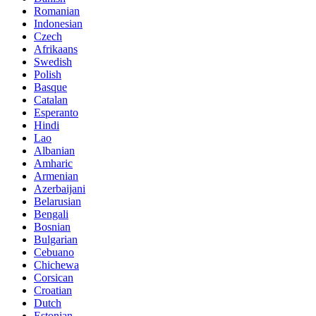
Romanian
Indonesian
Czech
Afrikaans
Swedish
Polish
Basque
Catalan
Esperanto
Hindi
Lao
Albanian
Amharic
Armenian
Azerbaijani
Belarusian
Bengali
Bosnian
Bulgarian
Cebuano
Chichewa
Corsican
Croatian
Dutch
Estonian